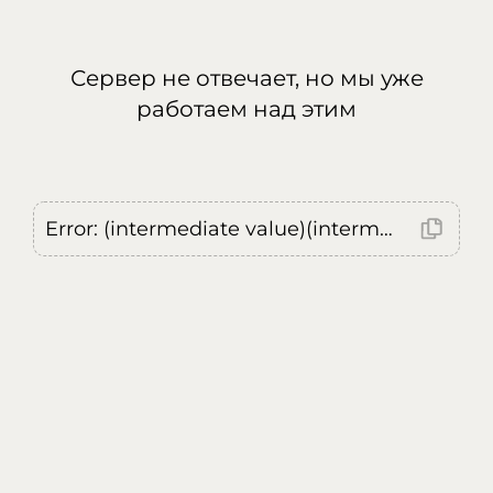
Сервер не отвечает, но мы уже
работаем над этим
Error: (intermediate value)(intermediate value)(intermediate value).replaceAll is not a function