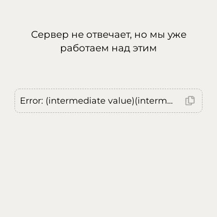
Сервер не отвечает, но мы уже
работаем над этим
Error: (intermediate value)(intermediate value)(intermediate value).replaceAll is not a function