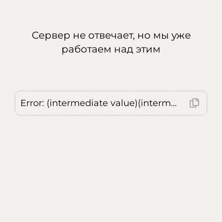
Сервер не отвечает, но мы уже
работаем над этим
Error: (intermediate value)(intermediate value)(intermediate value).replaceAll is not a function