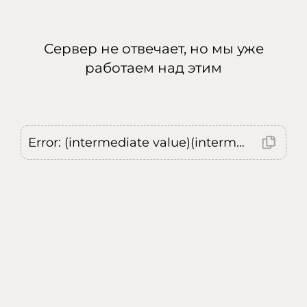
Сервер не отвечает, но мы уже
работаем над этим
Error: (intermediate value)(intermediate value)(intermediate value).replaceAll is not a function